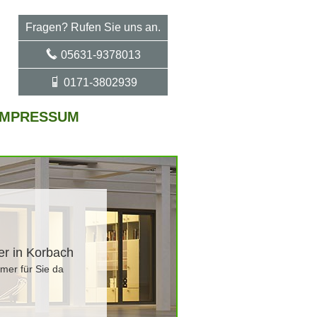
Fragen? Rufen Sie uns an.
05631-9378013
0171-3802939
IMPRESSUM
ler in Korbach
mmer für Sie da